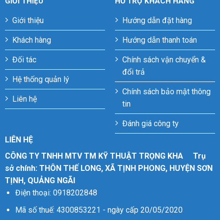
GIỚI THIỆU
HỖ TRỢ KHÁCH HÀNG
Giới thiệu
Hướng dẫn đặt hàng
Khách hàng
Hướng dẫn thanh toán
Đối tác
Chính sách vận chuyển &
đổi trả
Hệ thống quản lý
Chính sách bảo mật thông
Liên hệ
tin
Đánh giá công ty
LIÊN HỆ
CÔNG TY TNHH MTV TM KỸ THUẬT TRỌNG KHA
Trụ
sở chính: THÔN THẾ LONG, XÃ TỊNH PHONG, HUYỆN SƠN
TỊNH, QUẢNG NGÃI
Điện thoại: 0918202848
Mã số thuế: 4300853221 - ngày cấp 20/05/2020