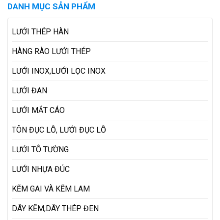
DANH MỤC SẢN PHẨM
LƯỚI THÉP HÀN
HÀNG RÀO LƯỚI THÉP
LƯỚI INOX,LƯỚI LỌC INOX
LƯỚI ĐAN
LƯỚI MẮT CÁO
TÔN ĐỤC LỖ, LƯỚI ĐỤC LỖ
LƯỚI TÔ TƯỜNG
LƯỚI NHỰA ĐÚC
KẼM GAI VÀ KẼM LAM
DÂY KẼM,DÂY THÉP ĐEN