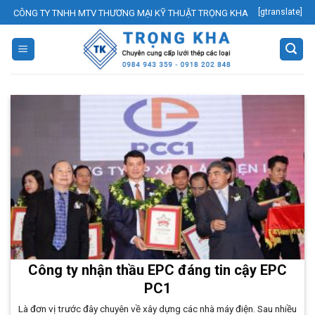
Skip
[gtranslate]
CÔNG TY TNHH MTV THƯƠNG MẠI KỸ THUẬT TRỌNG KHA
to
content
Công ty nhận thầu EPC đáng tin cậy EPC
PC1
Là đơn vị trước đây chuyên về xây dựng các nhà máy điện. Sau nhiều