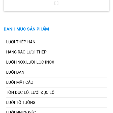
[...]
DANH MỤC SẢN PHẨM
LƯỚI THÉP HÀN
HÀNG RÀO LƯỚI THÉP
LƯỚI INOX,LƯỚI LỌC INOX
LƯỚI ĐAN
LƯỚI MẮT CÁO
TÔN ĐỤC LỖ, LƯỚI ĐỤC LỖ
LƯỚI TÔ TƯỜNG
LƯỚI NHỰA ĐÚC