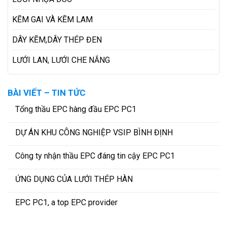
KẼM GAI VÀ KẼM LAM
DÂY KẼM,DÂY THÉP ĐEN
LƯỚI LAN, LƯỚI CHE NẮNG
BÀI VIẾT – TIN TỨC
Tổng thầu EPC hàng đầu EPC PC1
DỰ ÁN KHU CÔNG NGHIỆP VSIP BÌNH ĐỊNH
Công ty nhận thầu EPC đáng tin cậy EPC PC1
ỨNG DỤNG CỦA LƯỚI THÉP HÀN
EPC PC1, a top EPC provider