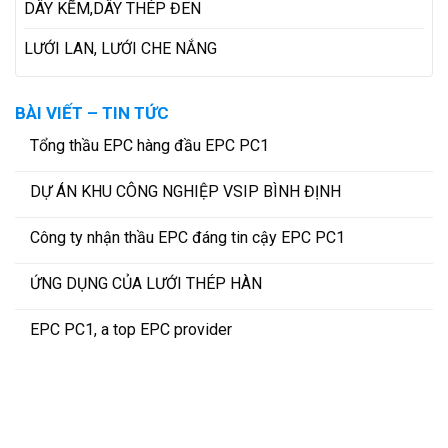
DÂY KẼM,DÂY THÉP ĐEN
LƯỚI LAN, LƯỚI CHE NẮNG
BÀI VIẾT – TIN TỨC
Tổng thầu EPC hàng đầu EPC PC1
DỰ ÁN KHU CÔNG NGHIỆP VSIP BÌNH ĐỊNH
Công ty nhận thầu EPC đáng tin cậy EPC PC1
ỨNG DỤNG CỦA LƯỚI THÉP HÀN
EPC PC1, a top EPC provider