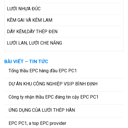
LƯỚI NHỰA ĐÚC
KẼM GAI VÀ KẼM LAM
DÂY KẼM,DÂY THÉP ĐEN
LƯỚI LAN, LƯỚI CHE NẮNG
BÀI VIẾT – TIN TỨC
Tổng thầu EPC hàng đầu EPC PC1
DỰ ÁN KHU CÔNG NGHIỆP VSIP BÌNH ĐỊNH
Công ty nhận thầu EPC đáng tin cậy EPC PC1
ỨNG DỤNG CỦA LƯỚI THÉP HÀN
EPC PC1, a top EPC provider