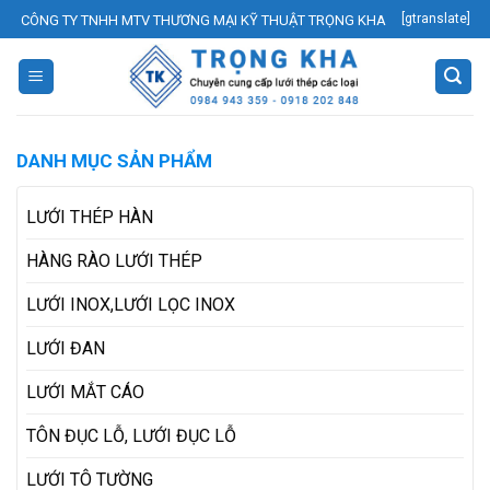
Skip
[gtranslate]
CÔNG TY TNHH MTV THƯƠNG MẠI KỸ THUẬT TRỌNG KHA
to
content
DANH MỤC SẢN PHẨM
LƯỚI THÉP HÀN
HÀNG RÀO LƯỚI THÉP
LƯỚI INOX,LƯỚI LỌC INOX
LƯỚI ĐAN
LƯỚI MẮT CÁO
TÔN ĐỤC LỖ, LƯỚI ĐỤC LỖ
LƯỚI TÔ TƯỜNG