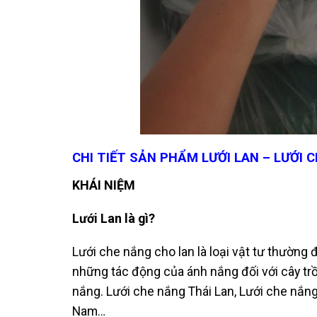
CHI TIẾT SẢN PHẨM LƯỚI LAN – LƯỚI
KHÁI NIỆM
Lưới Lan là gì?
Lưới che nắng cho lan là loại vật tư thường
những tác động của ánh nắng đối với cây trồn
nắng. Lưới che nắng Thái Lan, Lưới che nắn
Nam…