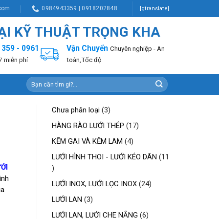
.com
0984943359 | 0918202848
[gtranslate]
I KỸ THUẬT TRỌNG KHA
 359 - 0961
Vận Chuyển
Chuyên nghiệp - An
7 miễn phí
toàn,Tốc độ
Tìm
kiếm:
3
Chưa phân loại
3
sản
17
HÀNG RÀO LƯỚI THÉP
17
phẩm
sản
4
KẼM GAI VÀ KẼM LAM
4
phẩm
sản
LƯỚI HÌNH THOI - LƯỚI KÉO DÃN
11
phẩm
ỚI
11
ình
sản
24
LƯỚI INOX, LƯỚI LỌC INOX
24
ủa
phẩm
sản
3
LƯỚI LAN
3
phẩm
sản
6
LƯỚI LAN, LƯỚI CHE NẮNG
6