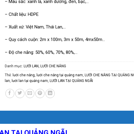
– Màu sắc: xanh lá, xanh dương, đen, bạc,…
– Chất liệu: HDPE
– Xuất xứ: Việt Nam, Thái Lan,…
– Quy cách cuộn: 2m x 100m, 3m x 50m, 4mx50m…
– Độ che nắng: 50%, 60%, 70%, 80%,…
Danh mục:
LƯỚI LAN, LƯỚI CHE NẮNG
Thẻ:
lưới che nắng
,
lưới che nắng tại quảng nam
,
LƯỚI CHE NẮNG TẠI QUẢNG N
lan
,
lưới lan tại quảng nam
,
LƯỚI LAN TẠI QUẢNG NGÃI
LAN TẠI QUẢNG NGÃI