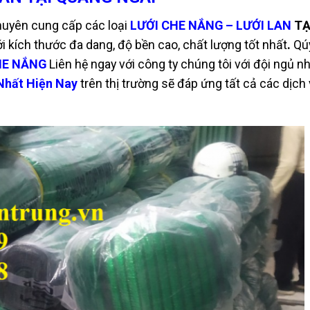
huyên cung cấp các loại
LƯỚI CHE NẮNG –
LƯỚI LAN
TẠ
ới kích thước đa dang, đ
ộ bền cao, chất lượng tốt nhất
.
Qú
HE NẮNG
Liên hệ ngay với công ty chúng tôi với đội ngủ n
Nhất Hiện Nay
trên thị trường sẽ đáp ứng tất cả các dịch