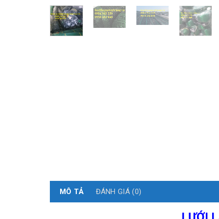
MÔ TẢ
ĐÁNH GIÁ (0)
LƯỚI 