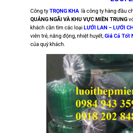
Công ty
TRỌNG KHA
là công ty hàng đầu c
QUẢNG NGÃI VÀ KHU VỰC MIỀN TRUNG
v
khách cần tìm các loại
LƯỚI LAN – LƯỚI C
viên trẻ, năng
động, nhiệt huyết,
G
iá Cả
Tốt 
của quý khách.