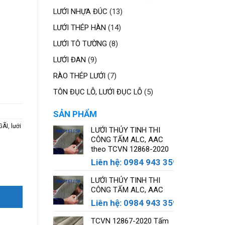
phẩm
sản
13
LƯỚI NHỰA ĐÚC
13
phẩm
sản
14
LƯỚI THÉP HÀN
14
phẩm
sản
8
LƯỚI TÔ TƯỜNG
8
phẩm
sản
9
LƯỚI ĐAN
9
phẩm
sản
7
RÀO THÉP LƯỚI
7
phẩm
sản
5
TÔN ĐỤC LỖ, LƯỚI ĐỤC LỖ
5
phẩm
sản
SẢN PHẨM
phẩm
GÃI
,
lưới
LƯỚI THỦY TINH THI
CÔNG TẤM ALC, AAC
theo TCVN 12868-2020
Liên hệ: 0984 943 359
LƯỚI THỦY TINH THI
CÔNG TẤM ALC, AAC
Liên hệ: 0984 943 359
TCVN 12867-2020 Tấm