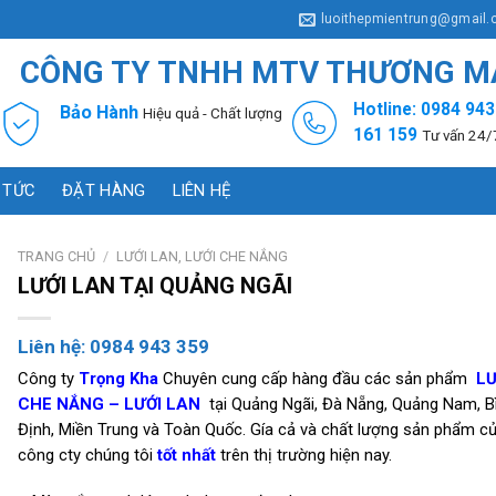
luoithepmientrung@gmail
CÔNG TY TNHH MTV THƯƠNG MẠ
Hotline: 0984 943
Bảo Hành
Hiệu quả - Chất lượng
161 159
Tư vấn 24/
 TỨC
ĐẶT HÀNG
LIÊN HỆ
TRANG CHỦ
/
LƯỚI LAN, LƯỚI CHE NẮNG
LƯỚI LAN TẠI QUẢNG NGÃI
Liên hệ: 0984 943 359
Công ty
Trọng Kha
Chuyên cung cấp hàng đầu các sản phẩm
LƯ
CHE NẮNG –
LƯỚI LAN
tại Quảng Ngãi, Đà Nẵng, Quảng Nam, B
Định, Miền Trung và Toàn Quốc. Gía cả và chất lượng sản phẩm c
công cty chúng tôi
tốt nhất
trên thị trường hiện nay.