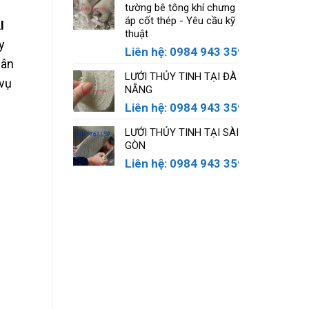
tường bê tông khí chưng
áp cốt thép - Yêu cầu kỹ
I
thuật
y
Liên hệ: 0984 943 359
hân
LƯỚI THỦY TINH TẠI ĐÀ
 vụ
NẴNG
Liên hệ: 0984 943 359
LƯỚI THỦY TINH TẠI SÀI
GÒN
Liên hệ: 0984 943 359